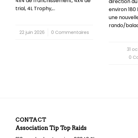
4x4 de franchissement, 4x4 de
direction du
trial, 4L Trophy,…
environ 180 
une nouvell
rando/bala
22 juin 2026
/
0 Commentaires
31 o
0 C
CONTACT
Association Tip Top Raids