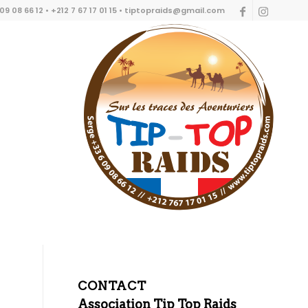
9 08 66 12 • +212 7 67 17 01 15 • tiptopraids@gmail.com
CONTACT
Association Tip Top Raids